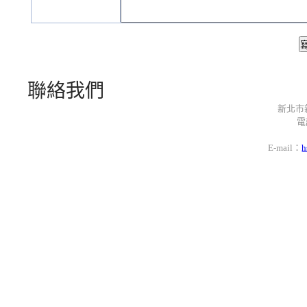
聯絡我們
新北市
電
0
E-mail：
h