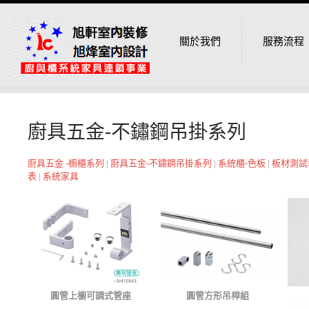
關於我們
服務流程
廚具五金-不鏽鋼吊掛系列
廚具五金 -櫥櫃系列
|
廚具五金-不鏽鋼吊掛系列
|
系統櫃-色板
|
板材測試
表
|
系統家具
圓管上櫥可調式管座
圓管方形吊桿組