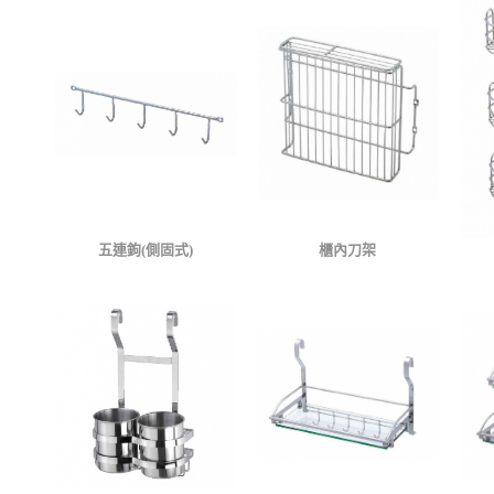
五連鉤(側固式)
櫃內刀架